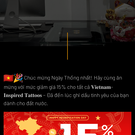
Chúc mừng Ngày Thống nhất! Hãy cùng ăn
mừng với mức giảm giá 15% cho tất cả 𝐕𝐢𝐞𝐭𝐧𝐚𝐦-
𝐈𝐧𝐬𝐩𝐢𝐫𝐞𝐝 𝐓𝐚𝐭𝐭𝐨𝐨𝐬 – Đã đến lúc ghi dấu tình yêu của bạn
dành cho đất nước.