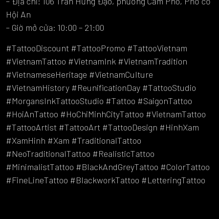
– Địa chỉ: 106 Trần Hưng Đạo, phường Cẩm Phô, Phố cổ
Hội An
– Giờ mở cửa: 10:00 – 21:00
#TattooDiscount #TattooPromo #TattooVietnam
#VietnamTattoo #VietnamInk #VietnamTradition
#VietnameseHeritage #VietnamCulture
#VietnamHistory #ReunificationDay #TattooStudio
#MorgansInkTattooStudio #Tattoo #SaigonTattoo
#HoiAnTattoo #HoChiMinhCityTattoo #VietnamTattoo
#TattooArtist #TattooArt #TattooDesign #HinhXam
#XamHinh #Xam #TraditionalTattoo
#NeoTraditionalTattoo #RealisticTattoo
#MinimalistTattoo #BlackAndGreyTattoo #ColorTattoo
#FineLineTattoo #BlackworkTattoo #LetteringTattoo