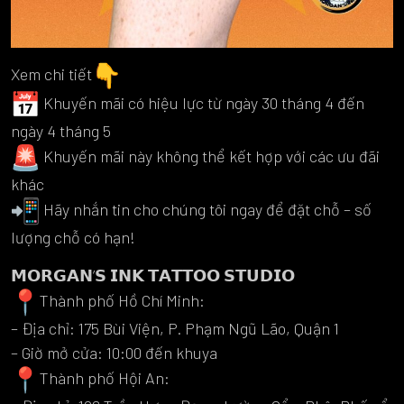
Xem chi tiết
Khuyến mãi có hiệu lực từ ngày 30 tháng 4 đến
ngày 4 tháng 5
Khuyến mãi này không thể kết hợp với các ưu đãi
khác
Hãy nhắn tin cho chúng tôi ngay để đặt chỗ – số
lượng chỗ có hạn!
𝗠𝗢𝗥𝗚𝗔𝗡’𝗦 𝗜𝗡𝗞 𝗧𝗔𝗧𝗧𝗢𝗢 𝗦𝗧𝗨𝗗𝗜𝗢
Thành phố Hồ Chí Minh:
– Địa chỉ: 175 Bùi Viện, P. Phạm Ngũ Lão, Quận 1
– Giờ mở cửa: 10:00 đến khuya
Thành phố Hội An: