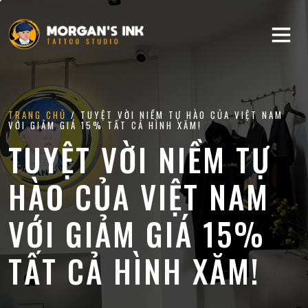
TRANG CHỦ
/ TUYỆT VỜI NIỀM TỰ HÀO CỦA VIỆT NAM
VỚI GIẢM GIÁ 15% TẤT CẢ HÌNH XĂM!
TUYỆT VỜI NIỀM TỰ
HÀO CỦA VIỆT NAM
VỚI GIẢM GIÁ 15%
TẤT CẢ HÌNH XĂM!