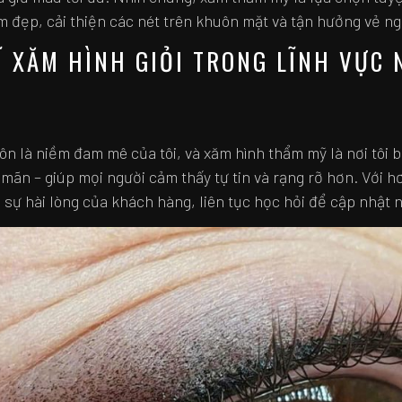
m đẹp, cải thiện các nét trên khuôn mặt và tận hưởng vẻ ngo
 XĂM HÌNH GIỎI TRONG LĨNH VỰC 
n là niềm đam mê của tôi, và xăm hình thẩm mỹ là nơi tôi
mãn – giúp mọi người cảm thấy tự tin và rạng rỡ hơn. Với h
à sự hài lòng của khách hàng, liên tục học hỏi để cập nhật