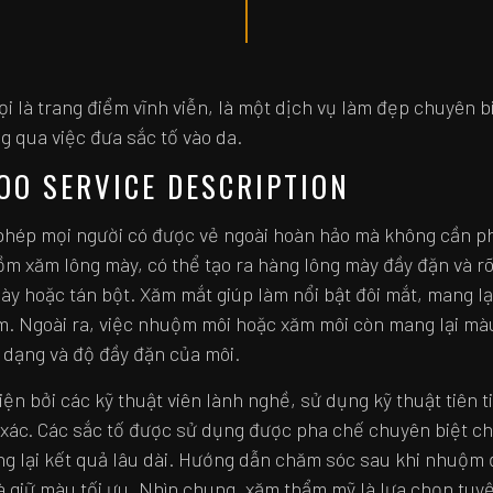
 là trang điểm vĩnh viễn, là một dịch vụ làm đẹp chuyên bi
 qua việc đưa sắc tố vào da.
OO SERVICE DESCRIPTION
 phép mọi người có được vẻ ngoài hoàn hảo mà không cần p
ồm xăm lông mày, có thể tạo ra hàng lông mày đầy đặn và r
 hoặc tán bột. Xăm mắt giúp làm nổi bật đôi mắt, mang lại
m. Ngoài ra, việc nhuộm môi hoặc xăm môi còn mang lại màu
 dạng và độ đầy đặn của môi.
ện bởi các kỹ thuật viên lành nghề, sử dụng kỹ thuật tiên ti
 xác. Các sắc tố được sử dụng được pha chế chuyên biệt c
ng lại kết quả lâu dài. Hướng dẫn chăm sóc sau khi nhuộ
à giữ màu tối ưu. Nhìn chung, xăm thẩm mỹ là lựa chọn tuy