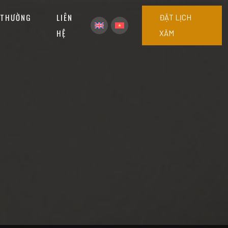
 THƯỜNG
LIÊN
ĐẶT LỊCH
HỆ
XĂM