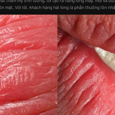
t thẩm mỹ tinh tường, tôi tạo ra hàng lông mày, môi và đườ
n mặt. Với tôi, khách hàng hài lòng là phần thưởng lớn nhấ