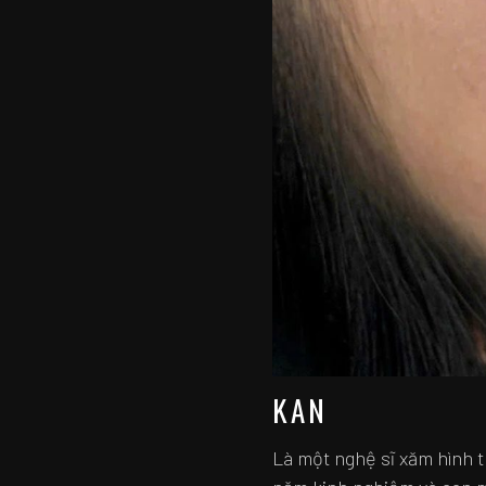
KAN
Là một nghệ sĩ xăm hình t