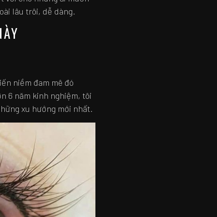
ài lâu trôi, dễ dàng.
NÀY
 biến niềm đam mê đó
ơn 6 năm kinh nghiệm, tôi
 những xu hướng mới nhất.