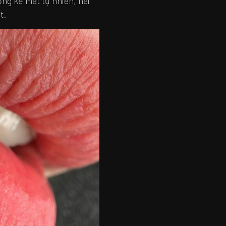
ng kẻ mắt tự nhiên, hài
t.