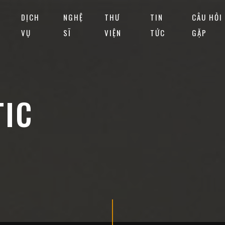
DỊCH
NGHỆ
THƯ
TIN
CÂU HỎI
VỤ
SĨ
VIỆN
TỨC
GẶP
TIC