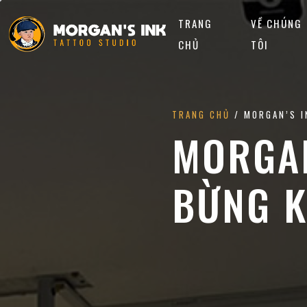
TRANG
VỀ CHÚNG
CHỦ
TÔI
TRANG CHỦ
/ MORGAN’S I
MORGAN
BỪNG K