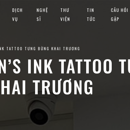
DỊCH
NGHỆ
THƯ
TIN
CÂU HỎI
VỤ
SĨ
VIỆN
TỨC
GẶP
NK TATTOO TƯNG BỪNG KHAI TRƯƠNG
’S INK TATTOO 
HAI TRƯƠNG