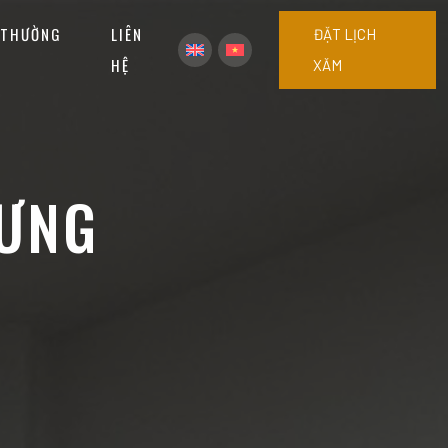
 THƯỜNG
LIÊN
ĐẶT LỊCH
HỆ
XĂM
TƯNG